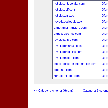
noticiasentucelular.com
Ofer
noticiasgolf.com
Ofer
noticiastenis.com
Ofer
novedadeslegales.com
Ofer
panoramafinanciero.com
Ofer
partesdeprensa.com
Ofer
revistacampo.com
Ofer
revistademarcas.com
Ofer
revistadenoticias.com
Ofer
revistaempleo.com
Ofer
tecnologiasdelainformacion.com
Ofer
tododato.com
Ofer
zonademedios.com
Ofer
<< Categoria Anterior (Hogar)
Categoria Siguient