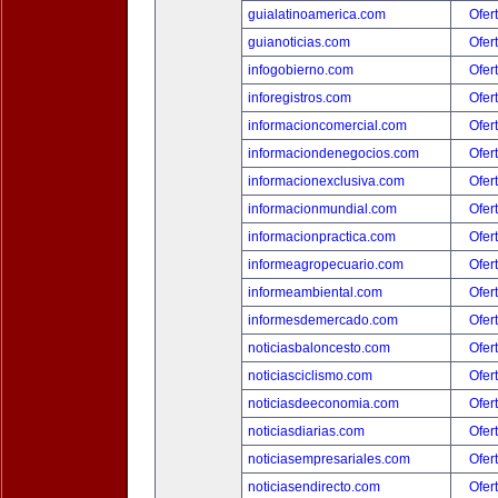
guialatinoamerica.com
Ofer
guianoticias.com
Ofer
infogobierno.com
Ofer
inforegistros.com
Ofer
informacioncomercial.com
Ofer
informaciondenegocios.com
Ofer
informacionexclusiva.com
Ofer
informacionmundial.com
Ofer
informacionpractica.com
Ofer
informeagropecuario.com
Ofer
informeambiental.com
Ofer
informesdemercado.com
Ofer
noticiasbaloncesto.com
Ofer
noticiasciclismo.com
Ofer
noticiasdeeconomia.com
Ofer
noticiasdiarias.com
Ofer
noticiasempresariales.com
Ofer
noticiasendirecto.com
Ofer