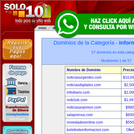
Dominios de la Categoría -
Infor
57 dominios en esta categ
Mostrando 1 de 57
Nombre de Dominio
Precio
noticiasurgentes.com
$10,0
noticiasdigitales.com
$2,50
infodiario.com
$2,00
noticlub.com
$1,49
noticiasyopinion.com
$980
salaprensa.com
$600
novedadesonline.com
$550
boletindeinformacion.com
Ofer