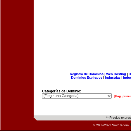
Registro de Dominios
|
Web Hosting
|
D
Dominios Expirados
|
Industrias
|
Indu
Categorías de Dominio:
[Pág. princi
** Precios expre
© 2002/2022 Solo10.com