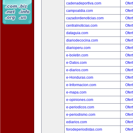
cadenadeportiva.com
Ofer
campoaldia.com
Ofer
cazadordenoticias.com
Ofer
centralnoticias.com
Ofer
dataguia.com
Ofer
diariodecocina.com
Ofer
diarioperu.com
Ofer
e-boletin.com
Ofer
e-Datos.com
Ofer
e-diarios.com
Ofer
e-Honduras.com
Ofer
e-Informacion.com
Ofer
e-mapa.com
Ofer
e-opiniones.com
Ofer
e-periodicos.com
Ofer
e-periodismo.com
Ofer
ediarios.com
Ofer
forodeperiodistas.com
Ofer