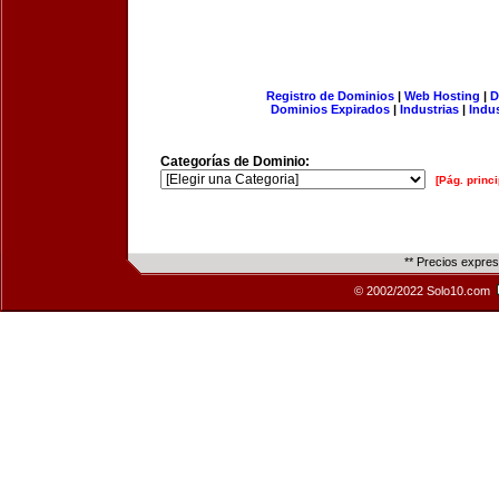
Registro de Dominios
|
Web Hosting
|
D
Dominios Expirados
|
Industrias
|
Indu
Categorías de Dominio:
[Pág. princi
** Precios expre
© 2002/2022 Solo10.com