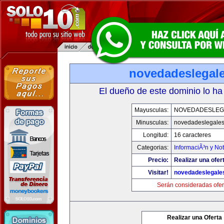
novedadeslegal
El dueño de este dominio lo ha
Mayusculas:
NOVEDADESLEG
Minusculas:
novedadeslegale
Longitud:
16 caracteres
Categorias:
InformaciÃ³n y Not
Precio:
Realizar una ofer
Visitar!
novedadeslegale
Serán consideradas ofer
Realizar una Oferta