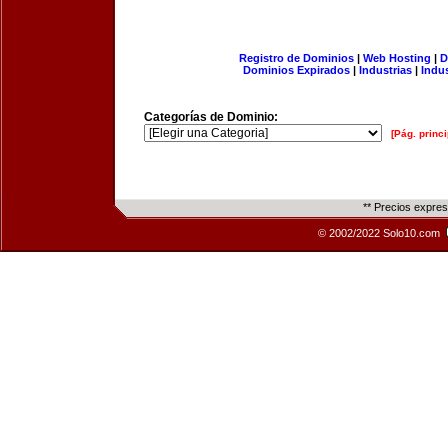
Registro de Dominios
|
Web Hosting
|
D
Dominios Expirados
|
Industrias
|
Indu
Categorías de Dominio:
[Pág. princi
** Precios expre
© 2002/2022 Solo10.com