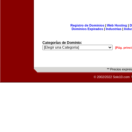
Registro de Dominios
|
Web Hosting
|
D
Dominios Expirados
|
Industrias
|
Indu
Categorías de Dominio:
[Pág. princi
** Precios expre
© 2002/2022 Solo10.com