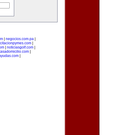
om
|
negocios.com.pa
|
citacionpymes.com
|
com
|
noticiasgolf.com
|
tasadomicilio.com
|
ayudas.com
|