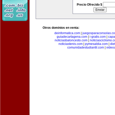
Precio Ofrecido $
Otros dominios en venta:
deinformatica.com
|
juegosparaconsolas.c
guiadecartagena.com
|
i-gratis.com
|
capa
noticiasbaloncesto.com
|
noticiasciclismo.
noticiastenis.com
|
pymesaldia.com
|
die
comunidadestudiantil.com
|
video