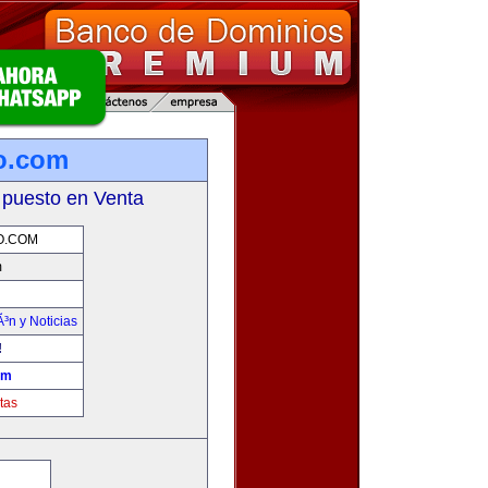
mo.com
 puesto en Venta
O.COM
m
Ã³n y Noticias
!
om
tas