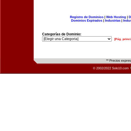
Registro de Dominios
|
Web Hosting
|
D
Dominios Expirados
|
Industrias
|
Indu
Categorías de Dominio:
[Pág. princi
** Precios expre
© 2002/2022 Solo10.com