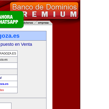
goza.es
 puesto en Venta
RAGOZA.ES
oza.es
a!
oza.es
tas