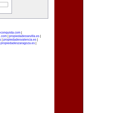
econquista.com
|
o.com
|
propiedadessevilla.es
|
s
|
propiedadesvalencia.es
|
|
propiedadeszaragoza.es
|