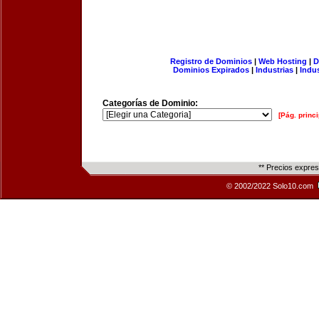
Registro de Dominios
|
Web Hosting
|
D
Dominios Expirados
|
Industrias
|
Indu
Categorías de Dominio:
[Pág. princi
** Precios expre
© 2002/2022 Solo10.com