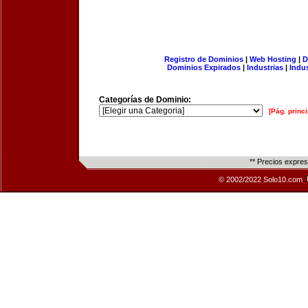
Registro de Dominios
|
Web Hosting
|
D
Dominios Expirados
|
Industrias
|
Indu
Categorías de Dominio:
[Pág. princi
** Precios expre
© 2002/2022 Solo10.com