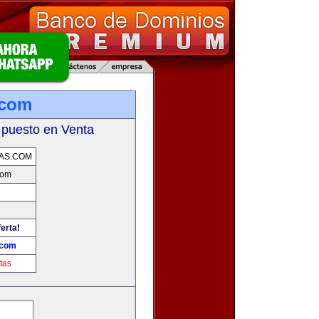
.com
 puesto en Venta
AS.COM
com
erta!
.com
tas