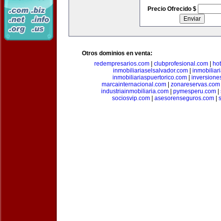
Precio Ofrecido $
Otros dominios en venta:
redempresarios.com
|
clubprofesional.com
|
ho
inmobiliariaselsalvador.com
|
inmobilia
inmobiliariaspuertorico.com
|
inversione
marcainternacional.com
|
zonareservas.com
industriainmobiliaria.com
|
pymesperu.com
|
sociosvip.com
|
asesorenseguros.com
|