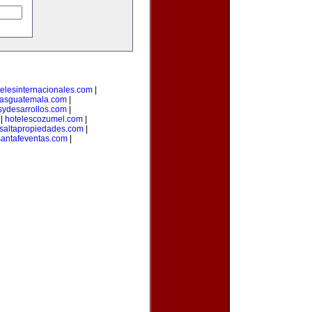
telesinternacionales.com
|
riasguatemala.com
|
sydesarrollos.com
|
|
hotelescozumel.com
|
saltapropiedades.com
|
santafeventas.com
|