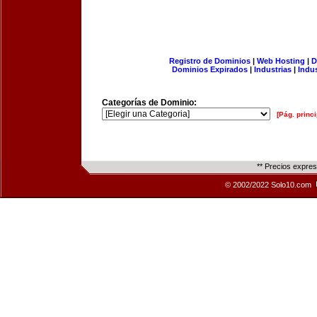
Registro de Dominios
|
Web Hosting
|
D
Dominios Expirados
|
Industrias
|
Indu
Categorías de Dominio:
[Pág. princi
** Precios expre
© 2002/2022 Solo10.com