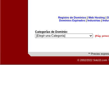
Registro de Dominios
|
Web Hosting
|
D
Dominios Expirados
|
Industrias
|
Indu
Categorías de Dominio:
[Pág. princi
** Precios expre
© 2002/2022 Solo10.com