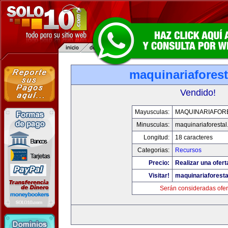
maquinariafores
Vendido!
Mayusculas:
MAQUINARIAFOR
Minusculas:
maquinariaforesta
Longitud:
18 caracteres
Categorias:
Recursos
Precio:
Realizar una ofert
Visitar!
maquinariaforest
Serán consideradas ofer