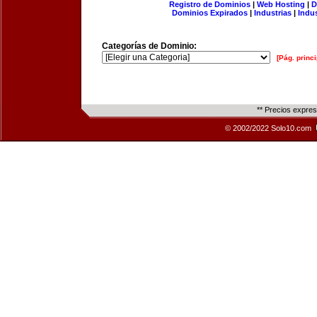
Registro de Dominios
|
Web Hosting
|
D
Dominios Expirados
|
Industrias
|
Indu
Categorías de Dominio:
[Pág. princi
** Precios expre
© 2002/2022 Solo10.com