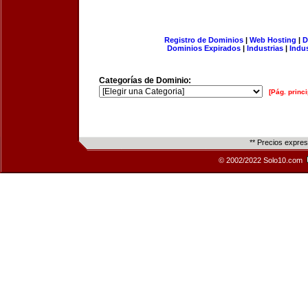
Registro de Dominios
|
Web Hosting
|
D
Dominios Expirados
|
Industrias
|
Indu
Categorías de Dominio:
[Pág. princi
** Precios expre
© 2002/2022 Solo10.com