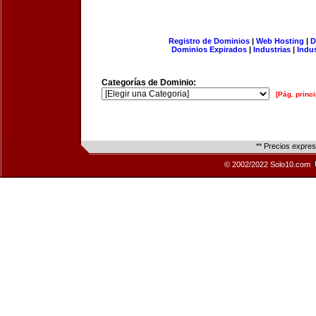
Registro de Dominios
|
Web Hosting
|
D
Dominios Expirados
|
Industrias
|
Indu
Categorías de Dominio:
[Pág. princi
** Precios expre
© 2002/2022 Solo10.com