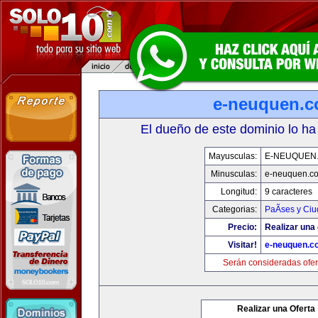
e-neuquen.
El dueño de este dominio lo ha
Mayusculas:
E-NEUQUEN
Minusculas:
e-neuquen.c
Longitud:
9 caracteres
Categorias:
PaÃ­ses y Ci
Precio:
Realizar una 
Visitar!
e-neuquen.c
Serán consideradas ofer
Realizar una Oferta