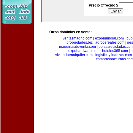
Precio Ofrecido $
Otros dominios en venta:
ventasmadrid.com
|
expomundial.com
|
pub
propiedades.biz
|
agrocereales.com
|
ges
maquinasdeventa.com
|
bolsasrecicladas.co
expohardware.com
|
hoteles365.com
|
m
viviendaenalquiler.com
|
logisticayfinanzas.com
comprasnocturnas.co