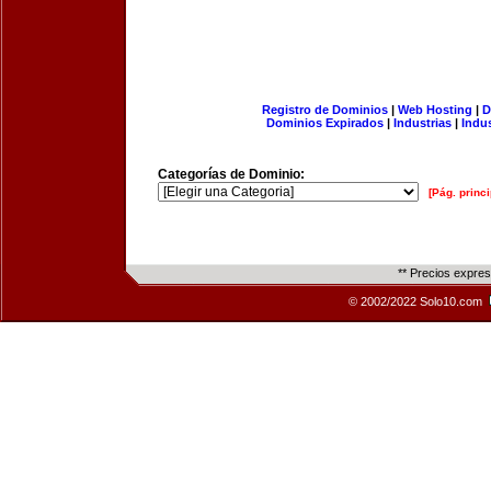
Registro de Dominios
|
Web Hosting
|
D
Dominios Expirados
|
Industrias
|
Indu
Categorías de Dominio:
[Pág. princi
** Precios expre
© 2002/2022 Solo10.com