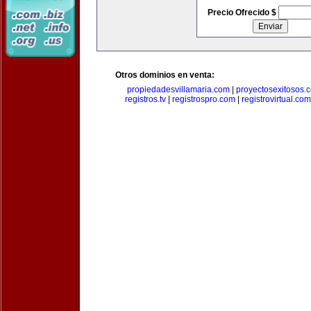
Precio Ofrecido $
Otros dominios en venta:
propiedadesvillamaria.com
|
proyectosexitosos.
registros.tv
|
registrospro.com
|
registrovirtual.com