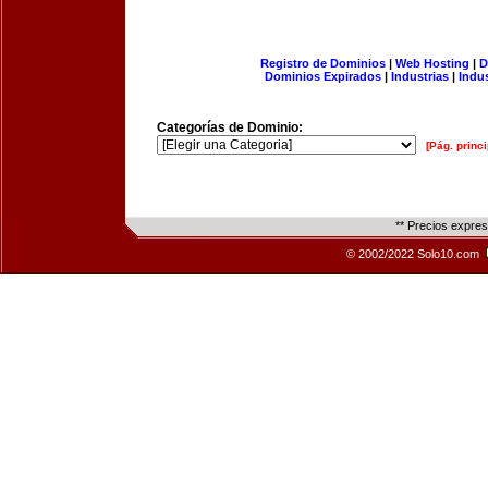
Registro de Dominios
|
Web Hosting
|
D
Dominios Expirados
|
Industrias
|
Indu
Categorías de Dominio:
[Pág. princi
** Precios expre
© 2002/2022 Solo10.com