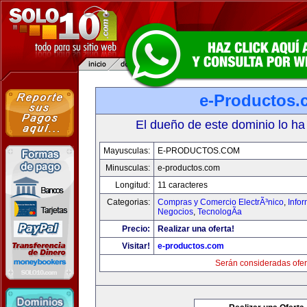
e-Productos.
El dueño de este dominio lo ha
Mayusculas:
E-PRODUCTOS.COM
Minusculas:
e-productos.com
Longitud:
11 caracteres
Categorias:
Compras y Comercio ElectrÃ³nico
,
Info
Negocios
,
TecnologÃ­a
Precio:
Realizar una oferta!
Visitar!
e-productos.com
Serán consideradas ofer