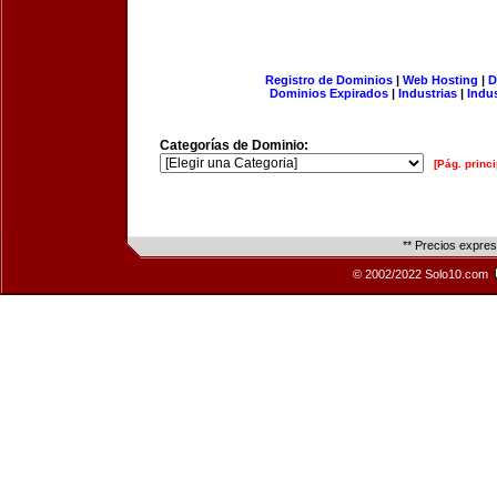
Registro de Dominios
|
Web Hosting
|
D
Dominios Expirados
|
Industrias
|
Indu
Categorías de Dominio:
[Pág. princi
** Precios expre
© 2002/2022 Solo10.com