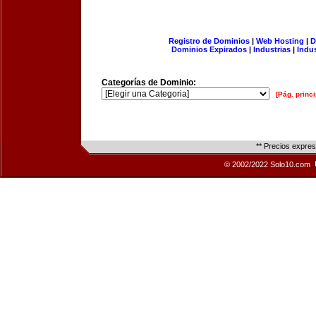
Registro de Dominios
|
Web Hosting
|
D
Dominios Expirados
|
Industrias
|
Indu
Categorías de Dominio:
[Pág. princi
** Precios expre
© 2002/2022 Solo10.com