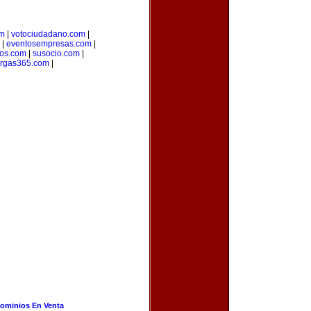
om
|
votociudadano.com
|
|
eventosempresas.com
|
os.com
|
susocio.com
|
rgas365.com
|
ominios En Venta