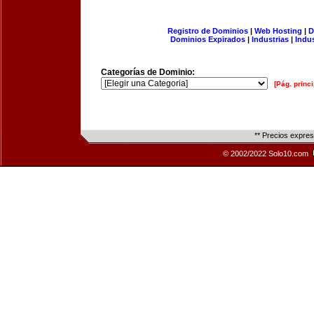
Registro de Dominios
|
Web Hosting
|
D
Dominios Expirados
|
Industrias
|
Indu
Categorías de Dominio:
[Pág. princi
** Precios expre
© 2002/2022 Solo10.com