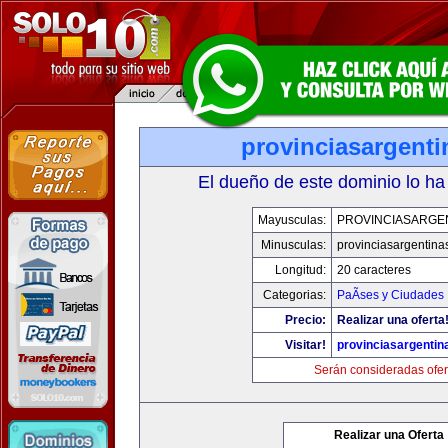
provinciasargent
El dueño de este dominio lo ha
Mayusculas:
PROVINCIASARGE
Minusculas:
provinciasargentina
Longitud:
20 caracteres
Categorias:
PaÃ­ses y Ciudades
Precio:
Realizar una oferta
Visitar!
provinciasargenti
Serán consideradas ofer
Realizar una Oferta