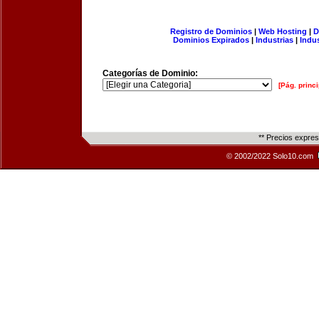
Registro de Dominios
|
Web Hosting
|
D
Dominios Expirados
|
Industrias
|
Indu
Categorías de Dominio:
[Pág. princi
** Precios expre
© 2002/2022 Solo10.com