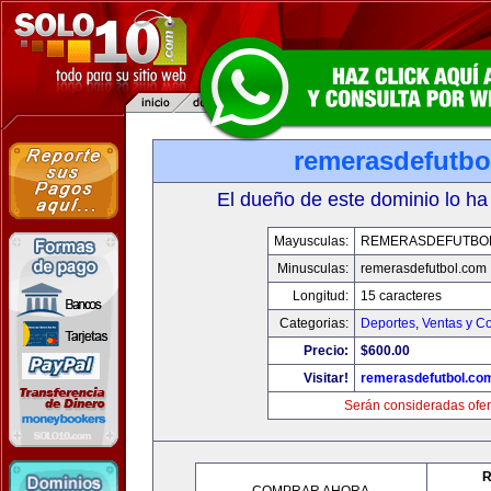
remerasdefutbo
El dueño de este dominio lo ha
Mayusculas:
REMERASDEFUTBO
Minusculas:
remerasdefutbol.com
Longitud:
15 caracteres
Categorias:
Deportes
,
Ventas y Co
Precio:
$600.00
Visitar!
remerasdefutbol.co
Serán consideradas ofer
R