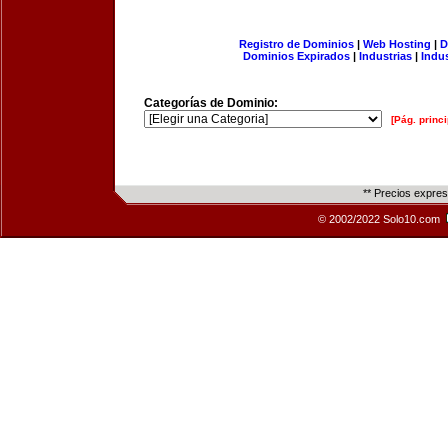
Registro de Dominios
|
Web Hosting
|
D
Dominios Expirados
|
Industrias
|
Indu
Categorías de Dominio:
[Pág. princi
** Precios expre
© 2002/2022 Solo10.com