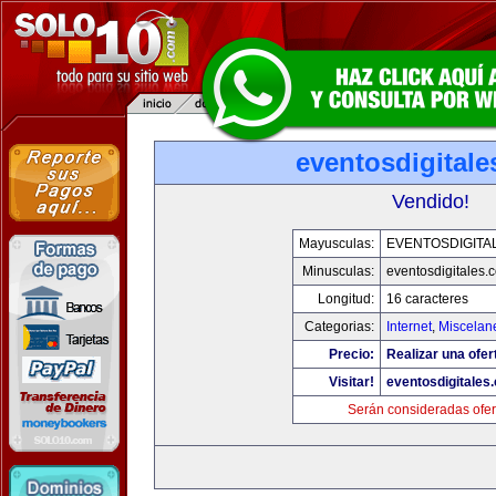
eventosdigital
Vendido!
Mayusculas:
EVENTOSDIGITA
Minusculas:
eventosdigitales.
Longitud:
16 caracteres
Categorias:
Internet
,
Miscelane
Precio:
Realizar una ofer
Visitar!
eventosdigitales
Serán consideradas ofer