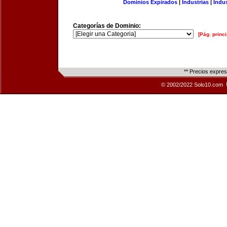
Dominios Expirados
|
Industrias
|
Indu
Categorías de Dominio:
[Pág. princi
** Precios expre
© 2002/2022 Solo10.com