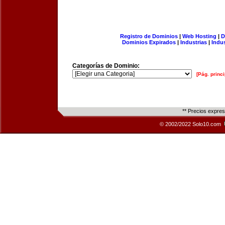
Registro de Dominios
|
Web Hosting
|
D
Dominios Expirados
|
Industrias
|
Indu
Categorías de Dominio:
[Pág. princi
** Precios expre
© 2002/2022 Solo10.com