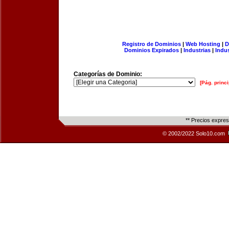
Registro de Dominios
|
Web Hosting
|
D
Dominios Expirados
|
Industrias
|
Indu
Categorías de Dominio:
[Pág. princi
** Precios expre
© 2002/2022 Solo10.com