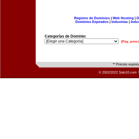
Registro de Dominios
|
Web Hosting
|
D
Dominios Expirados
|
Industrias
|
Indu
Categorías de Dominio:
[Pág. princi
** Precios expre
© 2002/2022 Solo10.com