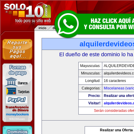
alquilerdevide
El dueño de este dominio lo ha
Mayusculas:
ALQUILERDEVID
Minusculas:
alquilerdevideos.
Longitud:
16 caracteres
Categorias:
Miscelaneas (vari
Precio:
Realizar una ofert
Visitar!
alquilerdevideos
Serán consideradas ofer
Realizar una Oferta