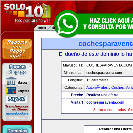
cochesparaven
El dueño de este dominio lo ha
Mayusculas:
COCHESPARAVENTA.COM
Minusculas:
cochesparaventa.com
Longitud:
15 caracteres
Categorias:
AutomÃ³viles y Coches
,
Vent
Precio:
Realizar una oferta!
Visitar!
cochesparaventa.com
Serán consideradas ofer
Realizar una Oferta