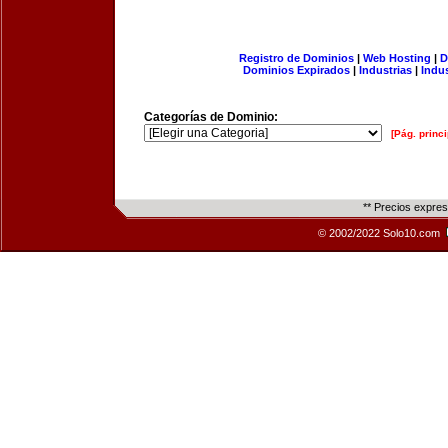
Registro de Dominios
|
Web Hosting
|
D
Dominios Expirados
|
Industrias
|
Indu
Categorías de Dominio:
[Pág. princi
** Precios expre
© 2002/2022 Solo10.com