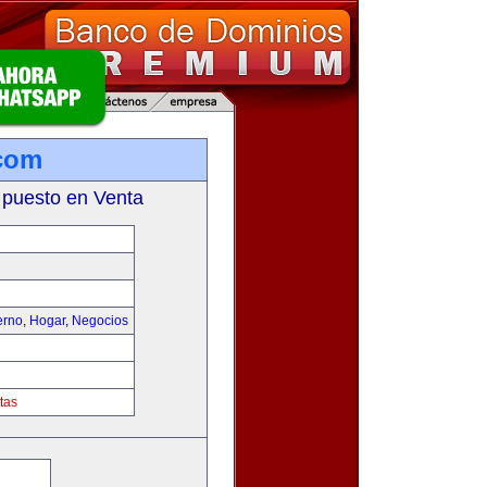
com
 puesto en Venta
erno
,
Hogar
,
Negocios
tas