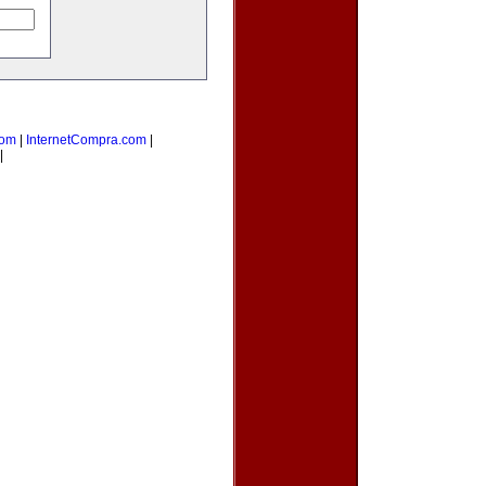
com
|
InternetCompra.com
|
|