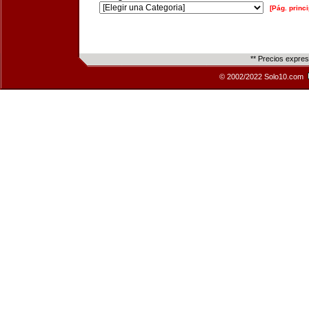
[Pág. princi
** Precios expre
© 2002/2022 Solo10.com