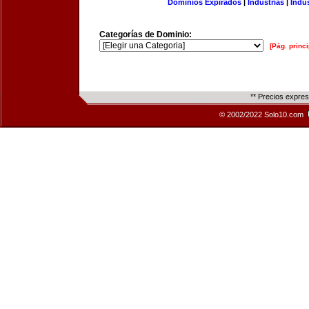
Dominios Expirados
|
Industrias
|
Indu
Categorías de Dominio:
[Pág. princi
** Precios expre
© 2002/2022 Solo10.com