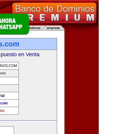
s.com
 puesto en Venta
RNOS.COM
.com
ta!
s.com
tas