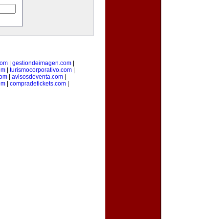
com
|
gestiondeimagen.com
|
om
|
turismocorporativo.com
|
com
|
avisosdeventa.com
|
om
|
compradetickets.com
|