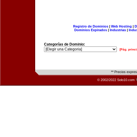
Registro de Dominios
|
Web Hosting
|
D
Dominios Expirados
|
Industrias
|
Indu
Categorías de Dominio:
[Pág. princi
** Precios expre
© 2002/2022 Solo10.com