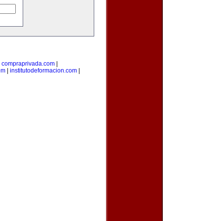
|
compraprivada.com
|
om
|
institutodeformacion.com
|