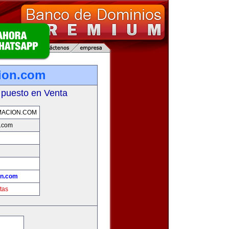
cion.com
 puesto en Venta
MACION.COM
n.com
!
on.com
tas