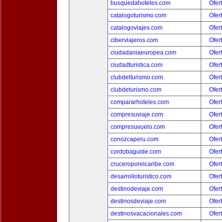
busquedahoteles.com
Ofer
catalogoturismo.com
Ofer
catalogoviajes.com
Ofer
ciberviajeros.com
Ofer
ciudadaniaeuropea.com
Ofer
ciudadturistica.com
Ofer
clubdelturismo.com
Ofer
clubdeturismo.com
Ofer
compararhoteles.com
Ofer
compresuviaje.com
Ofer
compresuvuelo.com
Ofer
conozcaperu.com
Ofer
cordobaguide.com
Ofer
cruceroporelcaribe.com
Ofer
desarrolloturistico.com
Ofer
destinodeviaje.com
Ofer
destinosdeviaje.com
Ofer
destinosvacacionales.com
Ofer