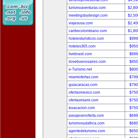
turismoprofesional.com
$4,59
turismoaventuras.com
$2,80
meetingsbydesign.com
$2,50
viajesusa.com
$2,40
caribecolombiano.com
$1,80
hotelesturisticos.com
$999
hoteles365.com
$950
livebrasil.com
$899
ilovebuenosaires.com
$850
e-Turismo.net
$800
miamiofertas.com
$799
guiacaracas.com
$790
ofertasmexico.com
$750
ofertasmiami.com
$750
tuvacacion.com
$750
pasajesenoferta.com
$699
turismosudafrica.com
$680
agentedeturismo.com
$650