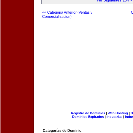
Ver Siguientes 104 >
<< Categoria Anterior (Ventas y
C
Comercializacion)
Registro de Dominios
|
Web Hosting
|
D
Dominios Expirados
|
Industrias
|
Indu
Categorías de Dominio: