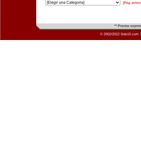
[Pág. princi
** Precios expre
© 2002/2022 Solo10.com