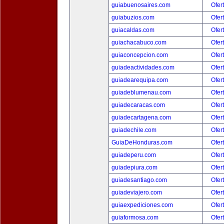
guiabuenosaires.com
Ofer
guiabuzios.com
Ofer
guiacaldas.com
Ofer
guiachacabuco.com
Ofer
guiaconcepcion.com
Ofer
guiadeactividades.com
Ofer
guiadearequipa.com
Ofer
guiadeblumenau.com
Ofer
guiadecaracas.com
Ofer
guiadecartagena.com
Ofer
guiadechile.com
Ofer
GuiaDeHonduras.com
Ofer
guiadeperu.com
Ofer
guiadepiura.com
Ofer
guiadesantiago.com
Ofer
guiadeviajero.com
Ofer
guiaexpediciones.com
Ofer
guiaformosa.com
Ofer