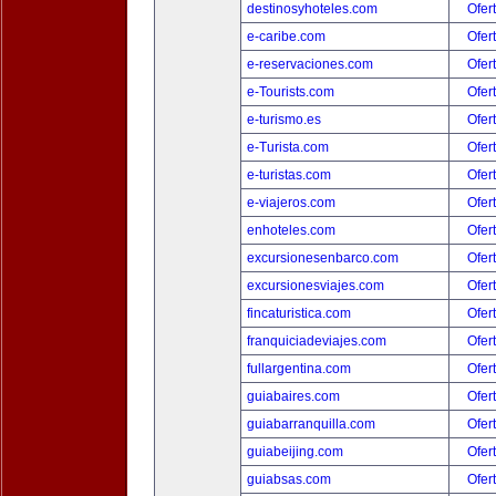
destinosyhoteles.com
Ofer
e-caribe.com
Ofer
e-reservaciones.com
Ofer
e-Tourists.com
Ofer
e-turismo.es
Ofer
e-Turista.com
Ofer
e-turistas.com
Ofer
e-viajeros.com
Ofer
enhoteles.com
Ofer
excursionesenbarco.com
Ofer
excursionesviajes.com
Ofer
fincaturistica.com
Ofer
franquiciadeviajes.com
Ofer
fullargentina.com
Ofer
guiabaires.com
Ofer
guiabarranquilla.com
Ofer
guiabeijing.com
Ofer
guiabsas.com
Ofer