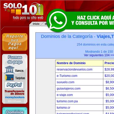
Dominios de la Categoría -
Viajes,
254 dominios en esta categ
Mostrando 1 de 150
Ver siguientes 104 >>
Nombre de Dominio
Precio
reservaciondevuelos.com
$28,9
e-Turismo.com
$20,0
suvuelo.com
$8,90
guiaviajeros.com
$6,50
e-viaje.com
$5,00
turismo.com.pa
$5,00
turismo.cr
$5,00