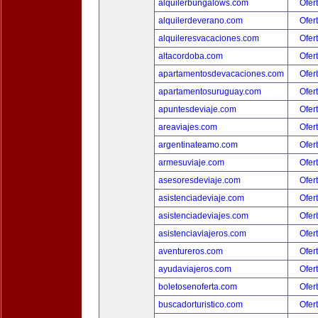
alquilerbungalows.com
Ofer
alquilerdeverano.com
Ofer
alquileresvacaciones.com
Ofer
altacordoba.com
Ofer
apartamentosdevacaciones.com
Ofer
apartamentosuruguay.com
Ofer
apuntesdeviaje.com
Ofer
areaviajes.com
Ofer
argentinateamo.com
Ofer
armesuviaje.com
Ofer
asesoresdeviaje.com
Ofer
asistenciadeviaje.com
Ofer
asistenciadeviajes.com
Ofer
asistenciaviajeros.com
Ofer
aventureros.com
Ofer
ayudaviajeros.com
Ofer
boletosenoferta.com
Ofer
buscadorturistico.com
Ofer