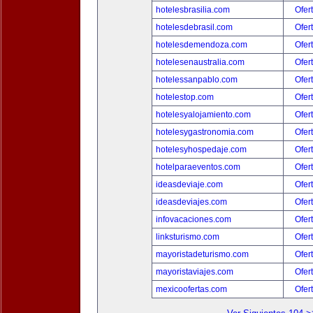
hotelesbrasilia.com
Ofer
hotelesdebrasil.com
Ofer
hotelesdemendoza.com
Ofer
hotelesenaustralia.com
Ofer
hotelessanpablo.com
Ofer
hotelestop.com
Ofer
hotelesyalojamiento.com
Ofer
hotelesygastronomia.com
Ofer
hotelesyhospedaje.com
Ofer
hotelparaeventos.com
Ofer
ideasdeviaje.com
Ofer
ideasdeviajes.com
Ofer
infovacaciones.com
Ofer
linksturismo.com
Ofer
mayoristadeturismo.com
Ofer
mayoristaviajes.com
Ofer
mexicoofertas.com
Ofer