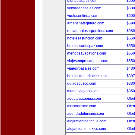
ofertapasajes.com
$600
ventadepasajes.com
$600
vuelosenlinea.com
$600
argentinatequiero.com
$590
restaurantesargentinos.com
$580
hotelesasuncion.com
$550
hotelescarlospaz.com
$550
mendozavacations.com
$550
viajesempresariales.com
$550
viajesypasajes.com
$480
hotelesdebariloche.com
$397
guiadecusco.com
$380
mundoviajeros.com
$350
aboutpatagonia.com
Ofer
africaturismo.com
Ofer
agendadeturismo.com
Ofer
alojamientoenchile.com
Ofer
alojamientomexico.com
Ofer