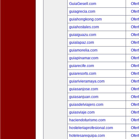
GuiaGesell.com
Ofer
guiagrecia.com
Ofer
guiahongkong.com
Ofer
guiahostales.com
Ofer
guiaiguazu.com
Ofer
guialapaz.com
Ofer
guiamorelia.com
Ofer
guiapinamar.com
Ofer
guiarecife.com
Ofer
guiaresorts.com
Ofer
guiarivieramaya.com
Ofer
guiasanjose.com
Ofer
guiasanjuan.com
Ofer
guiasdelviajero.com
Ofer
guiasviaje.com
Ofer
haciendoturismo.com
Ofer
hosteleriaprofesional.com
Ofer
hotelesarequipa.com
Ofer